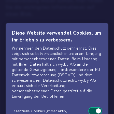
Unterstützung wissen sollten. Hier finden
Sie die wichtigsten Informationen auf
einen Blick.
Diese Website verwendet Cookies, um
Ihr Erlebnis zu verbessern.
Wir nehmen den Datenschutz sehr ernst. Dies
Kann ich jederzeit kündigen?
zeigt sich selbstverständlich in unserem Umgang
Sie können Ihre Subskription jederzeit per Ende
mit personenbezogenen Daten. Beim Umgang
Monat mittels E-Mail an uns kündigen. Die
mit Ihren Daten hält sich wy.by AG an die
Kündigungsfrist beträgt 6 Monate.
geltende Gesetzgebung – insbesondere der EU-
Datenschutzverordnung (DSGVO) und dem
schweizerischen Datenschutzrecht. wy.by AG
erlaubt sich die Verarbeitung
personenbezogener Daten gestützt auf die
Einwilligung der Betroffenen.
Erhalte ich Einführungs­unterstützung?
Gerne bieten wir Ihnen über den initialen Setup
hinaus Einführungs­unterstützung an.
Essenzielle Cookies (immer aktiv)