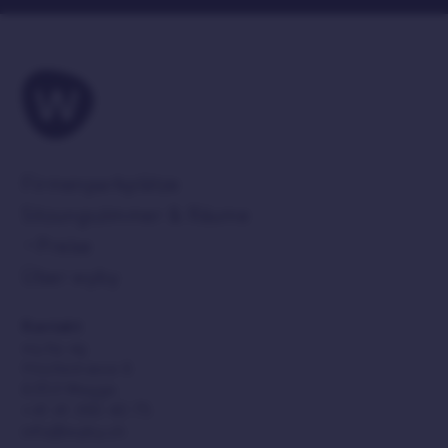
Firmenparkplätze
Sitzungszimmer & Räume
Preise
Über wyby
Kontakt
wy.by ag
Höchistrasse 6
6353 Weggis
+41 41 390 40 75
info@wyby.ch