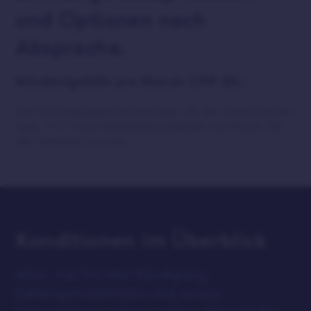
und Optionen nach
Absprache.
Mindestgebühr pro Monat: CHF 60.-
Die Nutzungsgebühren betragen 3% des Mietumsatzes
resp. CHF 4 pro Mitarbeiterparkplatz und Monat (für
die Parkplatz-Lösung).
Konditionen im Überblick
Alles, was Sie über Kündigung,
Zahlungsmodalitäten und unsere