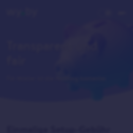
Transparent und
fair
Für Mieter ist die Nutzung kostenlos
Einmalige Setup-Gebühr